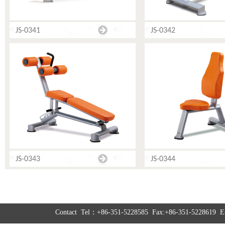
JS-0341
JS-0342
JS-0343
JS-0344
Contact Tel：+86-351-5228585 Fax:+86-351-5228619 E-